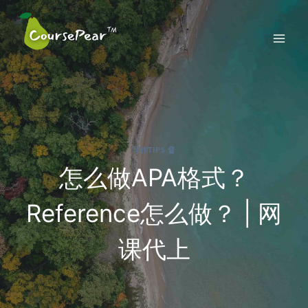
Skip
to
content
写作TIPS 🔏
怎么做APA格式？
Reference怎么做？ | 网
课代上
2021-09-19
By