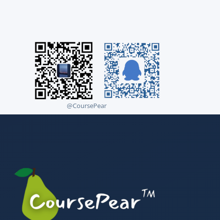
@CoursePear