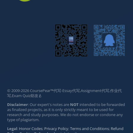
© 2009-2026 CoursePear™代写-Essay代写,Assignment代写,作业代
写,Exam Quiz助攻🍐
Disclaimer
: Our expert's notes are
NOT
intended to be forwarded
as finalized projects, as it is only strictly meant to be used for
research and study purposes. We do not endorse or condone any
type of plagiarism.
Legal
:
Honor Codes
;
Privacy Policy
;
Terms and Conditions
;
Refund