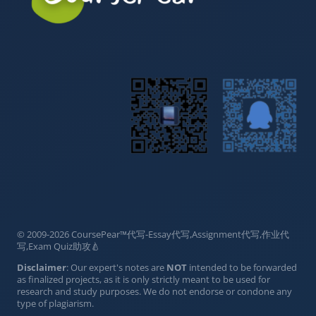
© 2009-2026 CoursePear™代写-Essay代写,Assignment代写,作业代
写,Exam Quiz助攻🍐
Disclaimer
: Our expert's notes are
NOT
intended to be forwarded
as finalized projects, as it is only strictly meant to be used for
research and study purposes. We do not endorse or condone any
type of plagiarism.