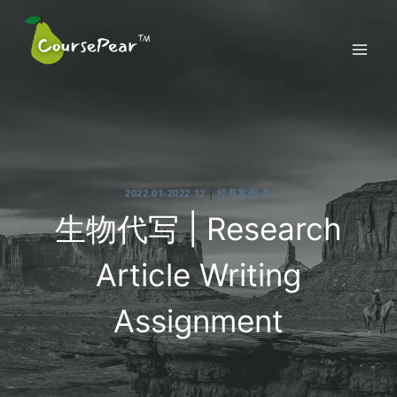
Skip
to
content
2022.01-2022.12
|
经典案例 🔖
生物代写 | Research
Article Writing
Assignment
2022-02-19
By