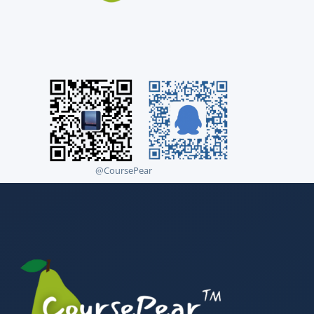
@CoursePear