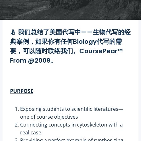
CoursePear™
🍐 我们总结了
美国代写
中——
生物代写
的经
典案例，如果你有任何
Biology代写
的需
要，可以随时联络我们。CoursePear™
From @2009。
PURPOSE
Exposing students to scientific literatures—
one of course objectives
Connecting concepts in cytoskeleton with a
real case
Providing a perfect example of synthesizing