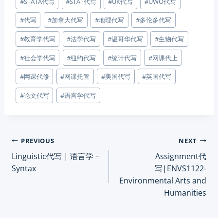
#
STATA代写
#
STAT代写
#
UK代写
#
UWO代写
#
代写
#
加拿大代写
#
地理代写
#
多伦多代写
#
教育学代写
#
法学代写
#
温哥华代写
#
生物代写
#
社会学代写
#
纽约代写
#
统计代写
#
网课代上
#
网课代修
#
网课托管
#
美国代写
#
英国代写
#
论文代写
#
语言学代写
Post
PREVIOUS
NEXT
Linguistic代写 | 语言学 –
Assignment代
navigation
Syntax
写|ENVS1122-
Environmental Arts and
Humanities