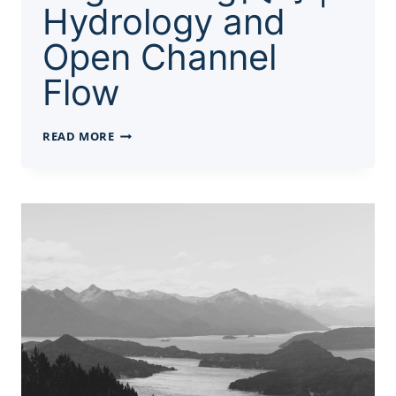
Hydrology and
Open Channel
Flow
ENGINEERING
READ MORE
代
写
|
HYDROLOGY
AND
OPEN
CHANNEL
FLOW