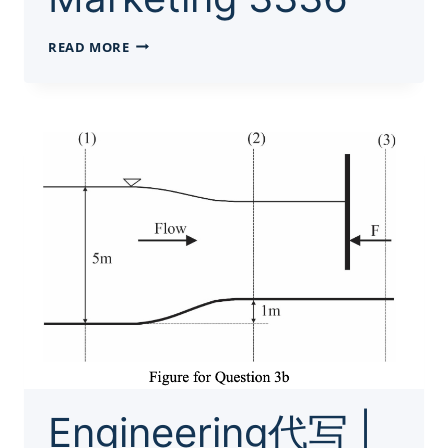
MARKETING
READ MORE
代
写-
UH
MARKETING
3336
Engineering代写 |