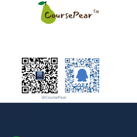
@CoursePear