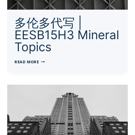
多伦多代写 |
EESB15H3 Mineral
Topics
多
READ MORE
伦
多
代
写
|
EESB15H3
MINERAL
TOPICS