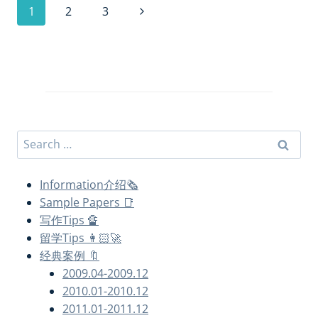
Page
Next
1
2
3
navigation
Page
Search
for:
Information介绍🗞
Sample Papers 📑
写作Tips 🔏
留学Tips 👩🏻‍🚀
经典案例 🔖
2009.04-2009.12
2010.01-2010.12
2011.01-2011.12