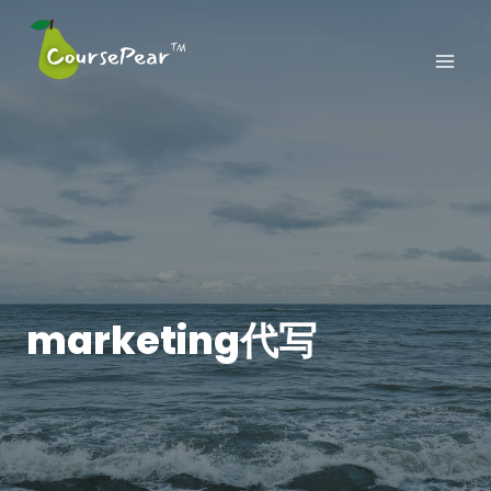
Skip
to
content
marketing代写