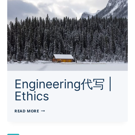
EESB15H3
Engineering代写 |
Ethics
ENGINEERING
READ MORE
代
写
|
ETHICS