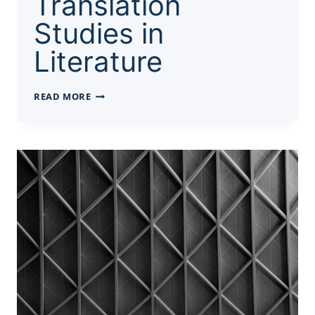
Translation
Studies in
Literature
多
READ MORE
伦
多
代
写
|
ECTC61
TRANSLATION
STUDIES
IN
LITERATURE