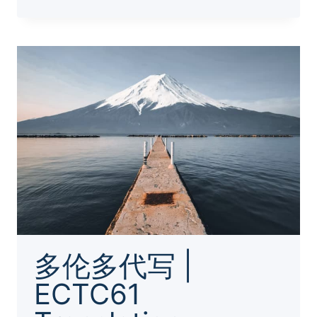
伦
多
代
写
|
CHINESE
TO
ENGLISH
TRANSLATION
GROUP
PROJECT
2
多伦多代写 |
ECTC61