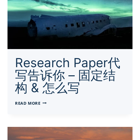
COUNTER
ARGUMENT
中
文？
Research Paper代
写告诉你 – 固定结
构 & 怎么写
RESEARCH
READ MORE
PAPER
代
写
告
诉
你