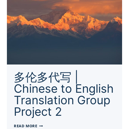
–
固
定
结
构
&
怎
么
写
多伦多代写 |
Chinese to English
Translation Group
Project 2
多
READ MORE