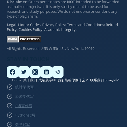
Disclaimer
: Our expert's notes are
NOT
intended to be forwarded
as finalized projects, as it is only strictly meant to be used for
research and study purposes. We do not endorse or condone any
type of plagiarism.
Legal
:
Honor Codes
;
Privacy Policy
;
Terms and Conditions
;
Refund
Policy
;
Cookies Policy
;
Academic Integrity
.
All Rights Reserved. 📍53 W 53rd St, New York, 10019.
STAY IN TOUCH
Home
关于我们
成绩展示👍🏽
我们能帮你做什么？
联系我们
Insight💡
统计学代写
经济学代写
R语言代写
Python代写
数学代写