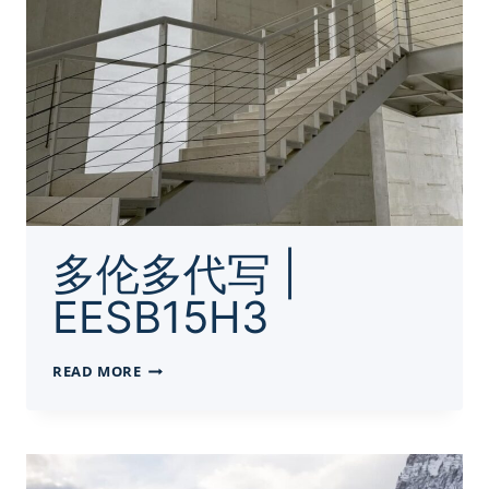
IGNEOUS
ROCKS
TOPICS
多伦多代写 |
EESB15H3
多
READ MORE
伦
多
代
写
|