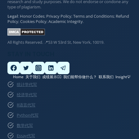
research and study purposes. We do not endorse or condone any
type of plagiarism.
Legal
:
Honor Codes
;
Privacy Policy
;
Terms and Conditions
;
Refund
Policy
;
Cookies Policy
;
Academic Integrity
.
All Rights Reserved. 📍53 W 53rd St, New York, 10019.
STAY IN TOUCH
Home
关于我们
成绩展示👍🏽
我们能帮你做什么？
联系我们
Insight💡
统计学代写
经济学代写
R语言代写
Python代写
数学代写
Essay代写