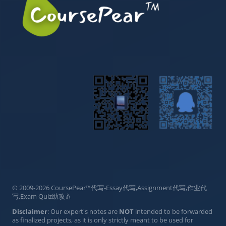
© 2009-2026 CoursePear™代写-Essay代写,Assignment代写,作业代
写,Exam Quiz助攻🍐
Disclaimer
: Our expert's notes are
NOT
intended to be forwarded
as finalized projects, as it is only strictly meant to be used for