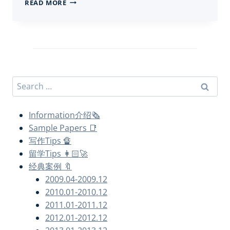
CS
READ MORE
代
写
|
USING
PUBLIC
KEY
ENCRYPTION
Search
TO
SECURE
for:
MESSAGES
Information介绍🗞
Sample Papers 📑
写作Tips 🔏
留学Tips 👩🏻‍🚀
经典案例 🔖
2009.04-2009.12
2010.01-2010.12
2011.01-2011.12
2012.01-2012.12