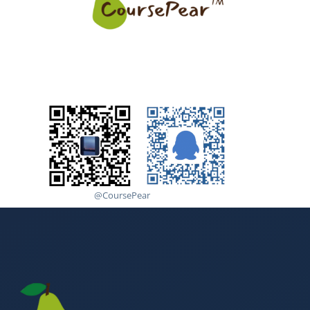
@CoursePear