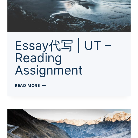
Essay代写 | UT –
Reading
Assignment
ESSAY
READ MORE
代
写
|
UT
–
READING
ASSIGNMENT