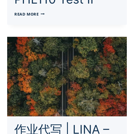
网
READ MORE
课
代
写
|
水
课
PHL110
TEST
II
作业代写 | LINA –