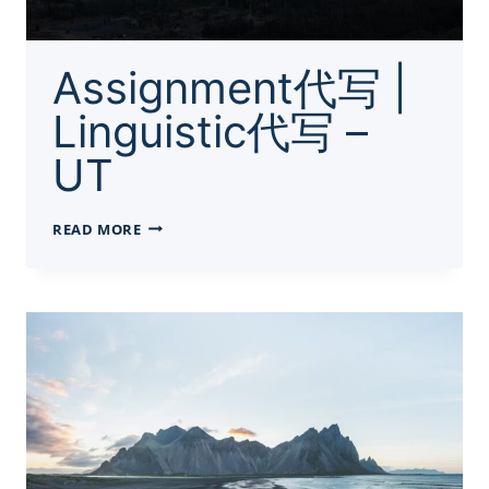
Assignment代写 |
Linguistic代写 –
UT
ASSIGNMENT
READ MORE
代
写
|
LINGUISTIC
代
写
–
UT