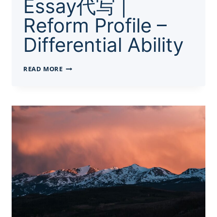
Essay代写 |
Reform Profile –
Differential Ability
ESSAY
READ MORE
代
写
|
REFORM
PROFILE
–
DIFFERENTIAL
ABILITY