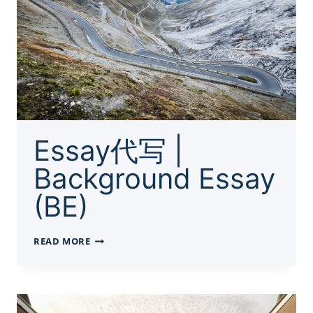
Essay代写 |
Background Essay
(BE)
ESSAY
READ MORE
代
写
|
BACKGROUND
ESSAY