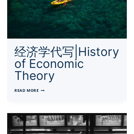
经济学代写|History
of Economic
Theory
经
READ MORE
济
学
代
写|HISTORY
OF
ECONOMIC
THEORY