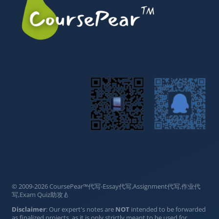
© 2009-2026 CoursePear™代写-Essay代写,Assignment代写,作业代
写,Exam Quiz助攻🍐
Disclaimer
: Our expert's notes are
NOT
intended to be forwarded
as finalized projects, as it is only strictly meant to be used for