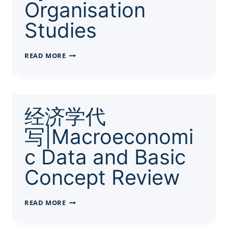
Organisation
Studies
ESSAY
READ MORE
代
写|INFORMATION
SYSTEMS
AND
ORGANISATION
经济学代
STUDIES
写|Macroeconomi
c Data and Basic
Concept Review
经
READ MORE
济
学