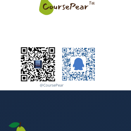
@CoursePear