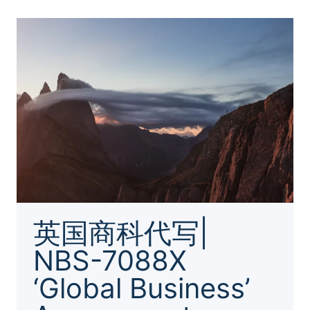
代
写|MACROECONOMIC
DATA
AND
BASIC
CONCEPT
REVIEW
英国商科代写|
NBS-7088X
‘Global Business’