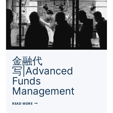
金融代
写|Advanced
Funds
Management
金
READ MORE
融
代