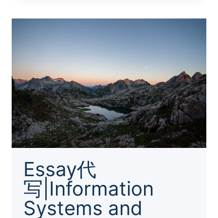
写|ADVANCED
FUNDS
MANAGEMENT
Essay代
写|Information
Systems and