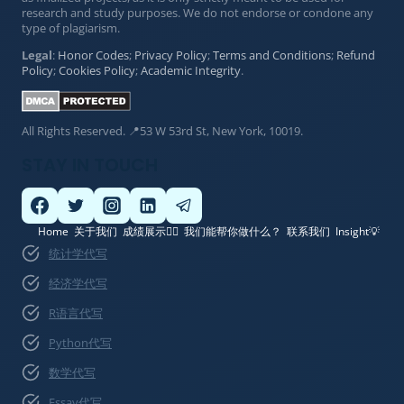
research and study purposes. We do not endorse or condone any
type of plagiarism.
Legal
:
Honor Codes
;
Privacy Policy
;
Terms and Conditions
;
Refund
Policy
;
Cookies Policy
;
Academic Integrity
.
All Rights Reserved. 📍53 W 53rd St, New York, 10019.
STAY IN TOUCH
Home
关于我们
成绩展示👍🏽
我们能帮你做什么？
联系我们
Insight💡
统计学代写
经济学代写
R语言代写
Python代写
数学代写
Essay代写