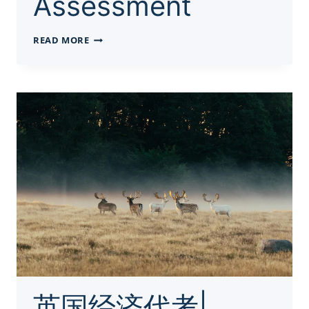
Assessment
英
READ MORE
国
商
科
代
写|
NBS-
7088X
‘GLOBAL
BUSINESS’
ASSESSMENT
英国经济代考|