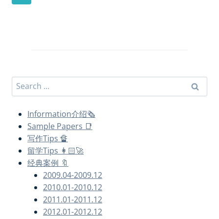
考|ECONOMETRICS
navigation
Page
计
量
经
济
学
Search
for:
Information介绍🗞
Sample Papers 📑
写作Tips 🔏
留学Tips 👩🏻‍🚀
经典案例 🔖
2009.04-2009.12
2010.01-2010.12
2011.01-2011.12
2012.01-2012.12