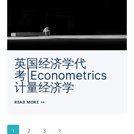
英国经济学代
考|Econometrics
计量经济学
英
READ MORE
国
经
济
学
Page
Next
1
2
3
代