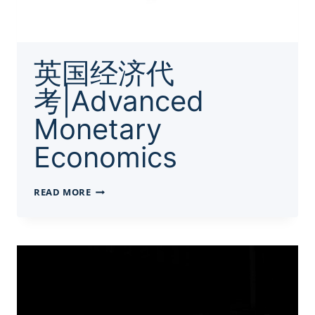
英国经济代
考|Advanced
Monetary
Economics
英
READ MORE
国
经
济
代
考|ADVANCED
MONETARY
ECONOMICS