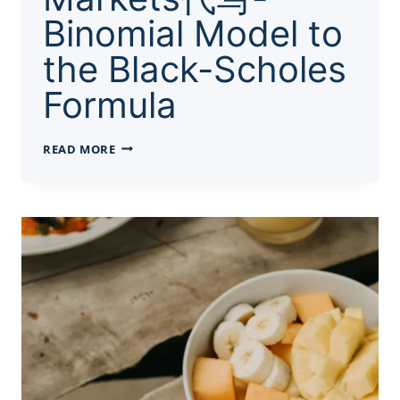
Binomial Model to
the Black-Scholes
Formula
DERIVATIVE
READ MORE
MARKETS
代
写-
BINOMIAL
MODEL
TO
THE
BLACK-
SCHOLES
FORMULA