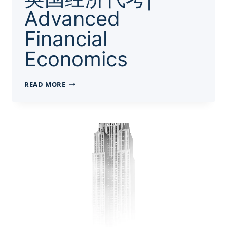
Advanced
Financial
Economics
英
READ MORE
国
经
济
代
考|
ADVANCED
FINANCIAL
ECONOMICS