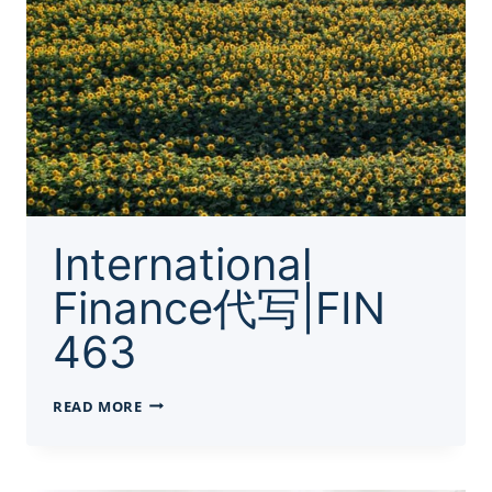
&
COMMUNICATION
International
Finance代写|FIN
463
INTERNATIONAL
READ MORE
FINANCE
代
写|FIN
463