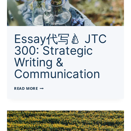
物
剖
析，
读
后
感
Essay代写🍐 JTC
及
范
300: Strategic
文
Writing &
Communication
ESSAY
READ MORE
代
写
🍐
JTC
300:
STRATEGIC
WRITING