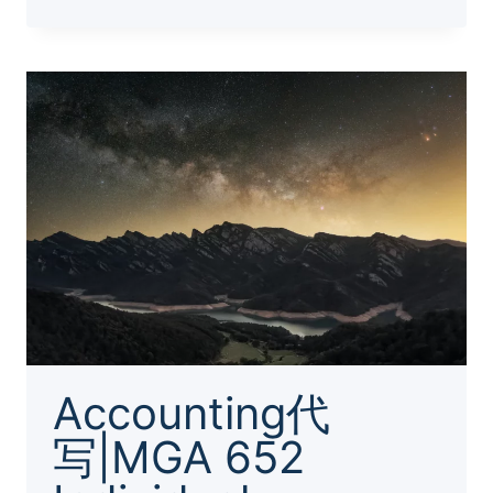
代
写|FILM
225
SHORT
ESSAY
ASSIGNMENT
#2
Accounting代
写|MGA 652