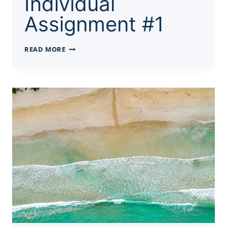
Individual
Assignment #1
ACCOUNTING
READ MORE
代
写|MGA
652
INDIVIDUAL
ASSIGNMENT
#1