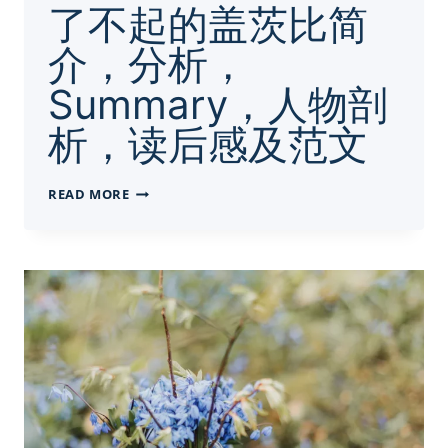
了不起的盖茨比简
介，分析，
Summary，人物剖
析，读后感及范文
了
READ MORE
不
起
的
盖
茨
比
简
介，
分
析，
SUMMARY，
人