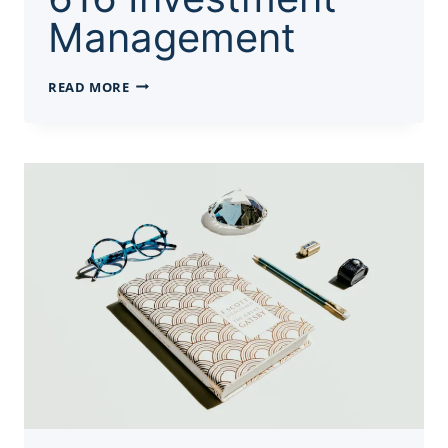
Management
FINANCE
READ MORE
代
写
FINC
616
INVESTMENT
MANAGEMENT