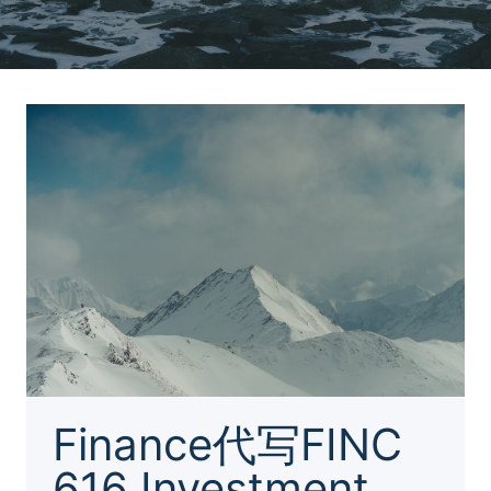
Finance代写FINC
616 Investment