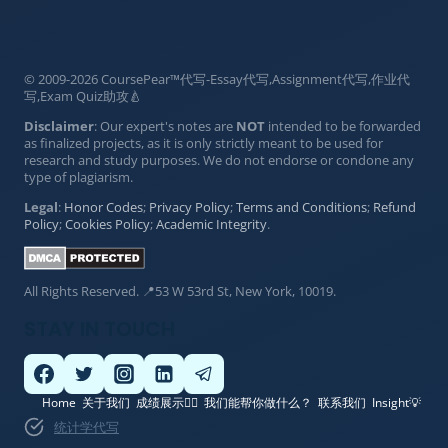
© 2009-2026 CoursePear™代写-Essay代写,Assignment代写,作业代
写,Exam Quiz助攻🍐
Disclaimer
: Our expert's notes are
NOT
intended to be forwarded
as finalized projects, as it is only strictly meant to be used for
research and study purposes. We do not endorse or condone any
type of plagiarism.
Legal
:
Honor Codes
;
Privacy Policy
;
Terms and Conditions
;
Refund
Policy
;
Cookies Policy
;
Academic Integrity
.
All Rights Reserved. 📍53 W 53rd St, New York, 10019.
STAY IN TOUCH
Home
关于我们
成绩展示👍🏽
我们能帮你做什么？
联系我们
Insight💡
统计学代写