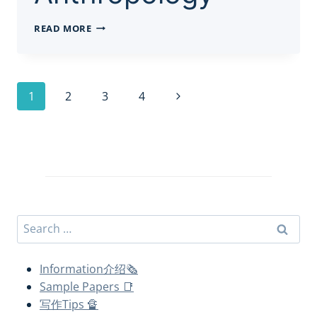
ESSAY
READ MORE
代
写|INTRODUCTION
TO
SOCIAL
Page
Next
1
2
3
4
AND
CULTURAL
navigation
Page
ANTHROPOLOGY
Search
for:
Information介绍🗞
Sample Papers 📑
写作Tips 🔏