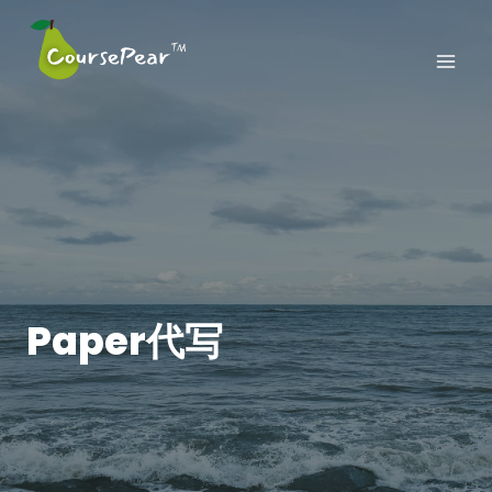
Skip
to
content
Paper代写