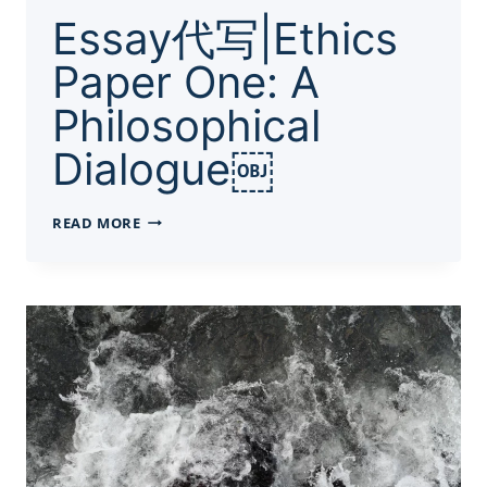
Essay代写|Ethics
Paper One: A
Philosophical
Dialogue￼
ESSAY
READ MORE
代
写|ETHICS
PAPER
ONE:
A
PHILOSOPHICAL
DIALOGUE
￼