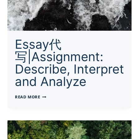
Essay代
写|Assignment:
Describe, Interpret
and Analyze
ESSAY
READ MORE
代
写|ASSIGNMENT:
DESCRIBE,
INTERPRET
AND
ANALYZE