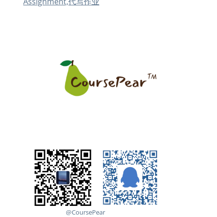
Assignment,代写作业
@CoursePear