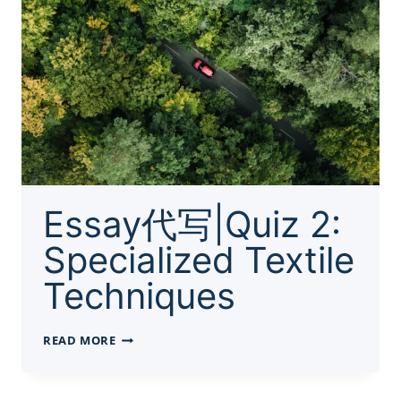
Essay代写|Quiz 2:
Specialized Textile
Techniques
ESSAY
READ MORE
代
写|QUIZ
2: